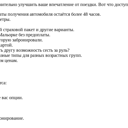
чительно улучшить ваше впечатление от поездки. Вот что доступ
аты получения автомобиля остаётся более 48 часов.
етры.
 страховой пакет и другие варианты.
Мальорке без предоплаты.
торую забронировали.
артой.
ь другу возможность сесть за руль?
азные типы для разных возрастных групп.
ым ценам.
rca:
 вас опции.
онирование.