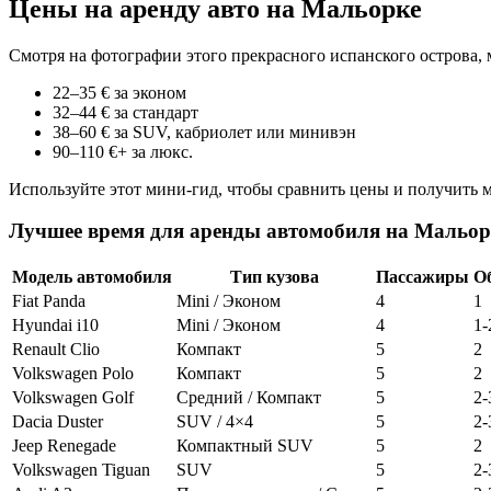
Цены на аренду авто на Мальорке
Смотря на фотографии этого прекрасного испанского острова, 
22–35 € за эконом
32–44 € за стандарт
38–60 € за SUV, кабриолет или минивэн
90–110 €+ за люкс.
Используйте этот мини-гид, чтобы сравнить цены и получить 
Лучшее время для аренды автомобиля на Мальор
Модель автомобиля
Тип кузова
Пассажиры
О
Fiat Panda
Mini / Эконом
4
1
Hyundai i10
Mini / Эконом
4
1-
Renault Clio
Компакт
5
2
Volkswagen Polo
Компакт
5
2
Volkswagen Golf
Средний / Компакт
5
2-
Dacia Duster
SUV / 4×4
5
2-
Jeep Renegade
Компактный SUV
5
2
Volkswagen Tiguan
SUV
5
2-