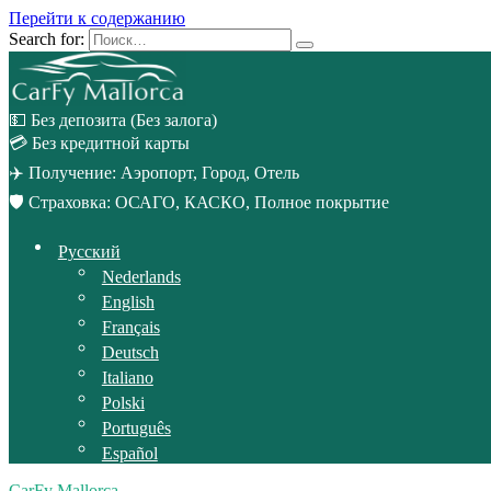
Перейти к содержанию
Search for:
💵 Без депозита (Без залога)
💳 Без кредитной карты
✈️ Получение: Аэропорт, Город, Отель
🛡️ Страховка: ОСАГО, КАСКО, Полное покрытие
Русский
Nederlands
English
Français
Deutsch
Italiano
Polski
Português
Español
CarFy Mallorca